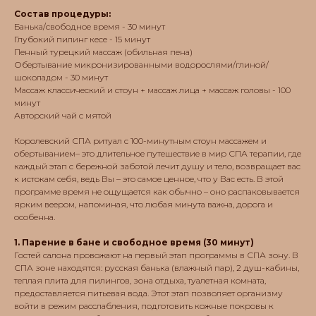
Состав процедуры:
Банька/свободное время - 30 минут
Глубокий пилинг кесе - 15 минут
Пенный турецкий массаж (обильная пена)
Обертывание микронизированными водорослями/глиной/
шоколадом - 30 минут
Массаж классический и стоун + массаж лица + массаж головы - 100
минут
Авторский чай с мятой
Королевский СПА ритуал с 100-минутным стоун массажем и
обертыванием– это длительное путешествие в мир СПА терапии, где
каждый этап с бережной заботой лечит душу и тело, возвращает вас
к истокам себя, ведь Вы – это самое ценное, что у Вас есть. В этой
программе время не ощущается как обычно – оно распаковывается
ярким веером, напоминая, что любая минута важна, дорога и
особенна.
1. Парение в бане и свободное время (30 минут)
Гостей салона провожают на первый этап программы в СПА зону. В
СПА зоне находятся: русская банька (влажный пар), 2 душ-кабины,
теплая плита для пилингов, зона отдыха, туалетная комната,
предоставляется питьевая вода. Этот этап позволяет организму
войти в режим расслабления, подготовить кожные покровы к