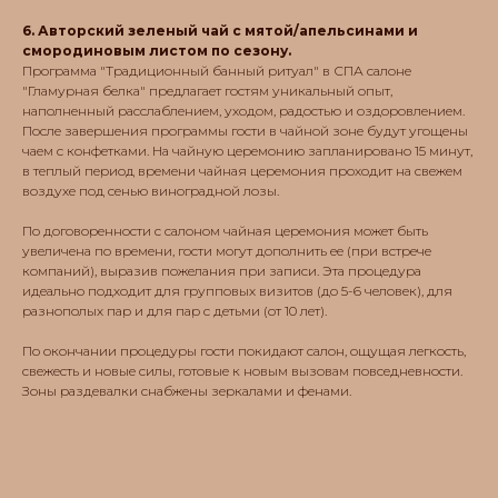
6. Авторский зеленый чай с мятой/апельсинами и
смородиновым листом по сезону.
Программа "Традиционный банный ритуал" в СПА салоне
"Гламурная белка" предлагает гостям уникальный опыт,
наполненный расслаблением, уходом, радостью и оздоровлением.
Основное
После завершения программы гости в чайной зоне будут угощены
чаем с конфетками. На чайную церемонию запланировано 15 минут,
Спа салон
в теплый период времени чайная церемония проходит на свежем
Массаж
воздухе под сенью виноградной лозы.
Массажный салон
Спа процедуры
По договоренности с салоном чайная церемония может быть
Публичная оферта
увеличена по времени, гости могут дополнить ее (при встрече
компаний), выразив пожелания при записи. Эта процедура
идеально подходит для групповых визитов (до 5-6 человек), для
Услуги
разнополых пар и для пар с детьми (от 10 лет).
Обертывания
По окончании процедуры гости покидают салон, ощущая легкость,
Пилинг
свежесть и новые силы, готовые к новым вызовам повседневности.
Подарочные
Зоны раздевалки снабжены зеркалами и фенами.
сертификаты
Кедровая бочка
Для двоих
Массажи