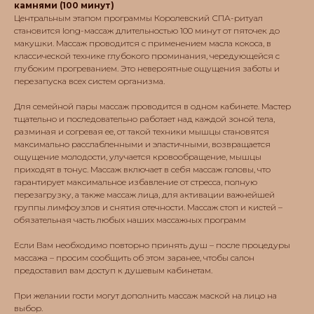
камнями (100 минут)
Центральным этапом программы Королевский СПА-ритуал
становится long-массаж длительностью 100 минут от пяточек до
макушки. Массаж проводится с применением масла кокоса, в
классической технике глубокого проминания, чередующейся с
глубоким прогреванием. Это невероятные ощущения заботы и
перезапуска всех систем организма.
Для семейной пары массаж проводится в одном кабинете. Мастер
тщательно и последовательно работает над каждой зоной тела,
КОНТАКТЫ
разминая и согревая ее, от такой техники мышцы становятся
Алматы, ул.
максимально расслабленными и эластичными, возвращается
Прокофьева, д. 183
ощущение молодости, улучается кровообращение, мышцы
угол ул. Есенжанова,
приходят в тонус. Массаж включает в себя массаж головы, что
станция метро
гарантирует максимальное избавление от стресса, полную
"Сайран"
перезагрузку, а также массаж лица, для активации важнейшей
+7 777 370
группы лимфоузлов и снятия отечности. Массаж стоп и кистей –
0299
обязательная часть любых наших массажных программ
Если Вам необходимо повторно принять душ – после процедуры
массажа – просим сообщить об этом заранее, чтобы салон
предоставил вам доступ к душевым кабинетам.
При желании гости могут дополнить массаж маской на лицо на
выбор.