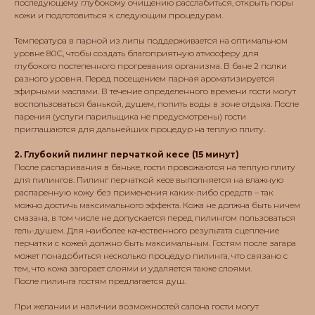
последующему глубокому очищению расслабиться, открыть поры
кожи и подготовиться к следующим процедурам.
Температура в парной из липы поддерживается на оптимальном
уровне 80С, чтобы создать благоприятную атмосферу для
глубокого постепенного прогревания организма. В бане 2 полки
разного уровня. Перед посещением парная ароматизируется
эфирными маслами. В течение определенного времени гости могут
воспользоваться банькой, душем, попить воды в зоне отдыха. После
парения (услуги парильщика не предусмотрены) гости
приглашаются для дальнейших процедур на теплую плиту.
2. Глубокий пилинг перчаткой кесе (15 минут)
После распаривания в баньке, гости провожаются на теплую плиту
для пилингов. Пилинг перчаткой кесе выполняется на влажную
распаренную кожу без применения каких-либо средств – так
можно достичь максимального эффекта. Кожа не должна быть ничем
смазана, в том числе не допускается перед пилингом пользоваться
гель-душем. Для наиболее качественного результата сцепление
перчатки с кожей должно быть максимальным. Гостям после загара
может понадобиться несколько процедур пилинга, что связано с
тем, что кожа загорает слоями и удаляется также слоями.
После пилинга гостям предлагается душ.
При желании и наличии возможностей салона гости могут