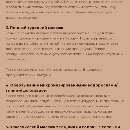
дополнить процедуру услугой «СПА для головы», которая включает
в себя пилинг головы водорослево-солевым составом, помывку
головы и кондиционирование. Бронирование данной услуги
доступно заранее.
3. Пенный турецкий массаж
Техника пенного массажа с помощью особого мешка для пены –
копур торбаси – пришла к нам из Турции. Гость покрывается с
головы до ног обильной пеной и внутри нее мастер массажными
движениями выполняет очищающие процедуры. Теплое
воздушное облако пены окутывает все тело, вы на первой ступени к
релаксации.
После процедуры гостям предлагается душ. В душевых
предусмотрены шампуни.
4. Обертывание микронизированными водорослями/
глиной/шоколадом
После полного очищения и освобождения верхних кожным
покровов мы идем вглубь. Помещая тело в натуральные природные
составы в СПА одеяле или на теплой плите, мы максимально
напитываем его веществами высокой концентрации, которые
вдохнут в вас новые силы, тело омолодится, душа успокоится.
5. Классический массаж тела, лица и головы с теплыми